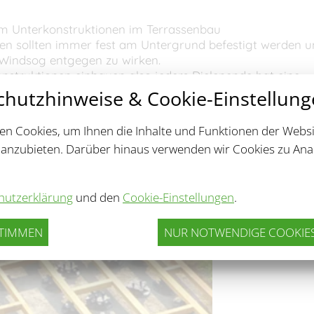
ium Unterkonstruktionen im Terrassenbau
en sollten immer fest am Untergrund befestigt werden 
Windsog entgegen zu wirken.
nstruktionen einbauen also jeders Dielenende hat eine
hutzhinweise & Cookie-Einstellun
erden vorrangig für ,,schwimmende Konstruktionen,, ve
lagern.
n Cookies, um Ihnen die Inhalte und Funktionen der Websi
ruktion sollten sie möglichst als festen Rahmen bauen m
 anzubieten. Darüber hinaus verwenden wir Cookies zu Ana
nem Stück fest verbunden ist.
hutzerklärung
und den
Cookie-Einstellungen
.
STIMMEN
NUR NOTWENDIGE COOKIES