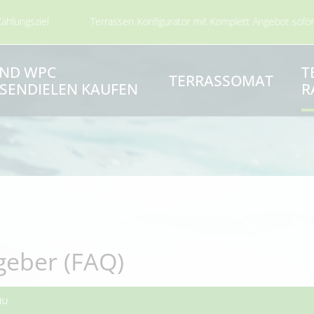
Terrassen Konfigurator mit Komplett Angebot sofort per Mail
UND WPC
T
TERRASSOMAT
SENDIELEN KAUFEN
R
geber (FAQ)
au